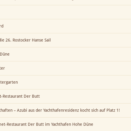
rd
die 26. Rostocker Hanse Sail
e Düne
ter
ntergarten
-Restaurant Der Butt
aften – Azubi aus der Yachthafenresidenz kocht sich auf Platz 1!
met-Restaurant Der Butt im Yachthafen Hohe Düne