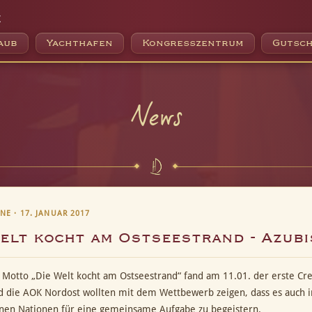
e
aub
Yachthafen
Kongresszentrum
Gutsch
News
E · 17. JANUAR 2017
elt kocht am Ostseestrand - Azubi
Motto „Die Welt kocht am Ostseestrand“ fand am 11.01. der erste Crea
d die AOK Nordost wollten mit dem Wettbewerb zeigen, dass es auch
nen Nationen für eine gemeinsame Aufgabe zu begeistern.