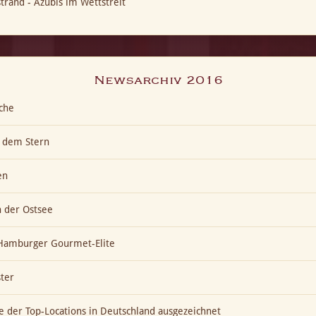
trand - Azubis im Wettstreit
Newsarchiv 2016
che
h dem Stern
en
n der Ostsee
t Hamburger Gourmet-Elite
ter
ne der Top-Locations in Deutschland ausgezeichnet