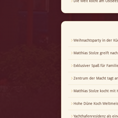
Die Welt kocht am Ostsees
Weihnachtsparty in der Kü
Matthias Stolze greift nac
Exklusiver Spaß für Famili
Zentrum der Macht tagt a
Matthias Stolze kocht mi
Hohe Düne Koch Weltmeis
Yachthafenresidenz als ei