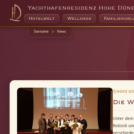
Yachthafenresidenz Hohe Dün
Hotelwelt
Wellness
Familienurl
Startseite
News
HOHE DÜN
Die W
Unter dem 
Rostock un
verschiede