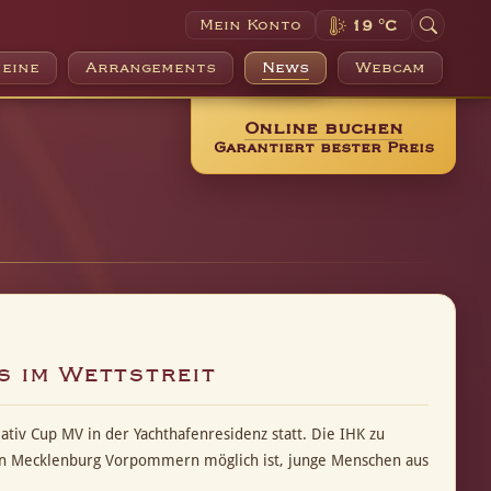
Mein Konto
19 °C
eine
Arrangements
News
Webcam
Online buchen
Garantiert bester Preis
s im Wettstreit
tiv Cup MV in der Yachthafenresidenz statt. Die IHK zu
 in Mecklenburg Vorpommern möglich ist, junge Menschen aus