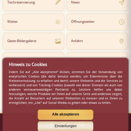
Tischreservierung
News
Wetter
Öffnungszeiten
Gäste-Bildergalerie
Anfahrt
Lokal
Karriere
Hinweis zu Cookies
Indem Sie auf „Alle akzeptieren” klicken, stimmen Sie der Verwendung von
analytischen Cookies (die dafür benutzt werden, um Erkenntnisse über die
Newsletter
Partner
Webseitennutzung zu erhalten und damit unsere Webseite und die Services zu
verbessern) und von Tracking-Cookies (sowohl von dieser Domain als auch von
anderen vertrauenswürdigen Partnern) zu. Letztere helfen uns dabei
festzulegen, welche Produkte wir Ihnen auf unserer Seite und anderswo zeigen,
die Anzahl an Besuchern auf unseren Webseiten zu messen und es Ihnen zu
Virtueller Rundgang
Presse
ermöglichen, ein „Like“ auf Social Media zu geben oder etwas zu teilen.
Alle akzeptieren
Einstellungen