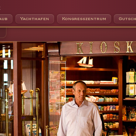
e
aub
Yachthafen
Kongresszentrum
Gutsch