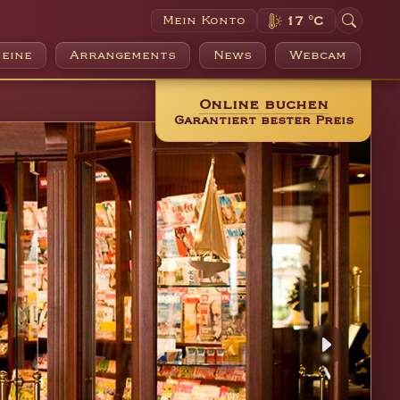
Mein Konto
17 °C
eine
Arrangements
News
Webcam
Online buchen
Garantiert bester Preis