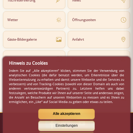
Tischreservierung
News
Wetter
Öffnungszeiten
Gäste-Bildergalerie
Anfahrt
Lokal
Karriere
Hinweis zu Cookies
Indem Sie auf „Alle akzeptieren” klicken, stimmen Sie der Verwendung von
analytischen Cookies (die dafür benutzt werden, um Erkenntnisse über die
Newsletter
Partner
Webseitennutzung zu erhalten und damit unsere Webseite und die Services zu
verbessern) und von Tracking-Cookies (sowohl von dieser Domain als auch von
anderen vertrauenswürdigen Partnern) zu. Letztere helfen uns dabei
festzulegen, welche Produkte wir Ihnen auf unserer Seite und anderswo zeigen,
die Anzahl an Besuchern auf unseren Webseiten zu messen und es Ihnen zu
Virtueller Rundgang
Presse
ermöglichen, ein „Like“ auf Social Media zu geben oder etwas zu teilen.
Alle akzeptieren
Einstellungen