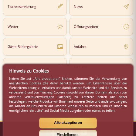
Tischreservierung
News
Wetter
Öffnungszeiten
Gäste-Bildergalerie
Anfahrt
Lokal
Karriere
Hinweis zu Cookies
Indem Sie auf „Alle akzeptieren” klicken, stimmen Sie der Verwendung von
analytischen Cookies (die dafür benutzt werden, um Erkenntnisse über die
Newsletter
Partner
Webseitennutzung zu erhalten und damit unsere Webseite und die Services zu
verbessern) und von Tracking-Cookies (sowohl von dieser Domain als auch von
anderen vertrauenswürdigen Partnern) zu. Letztere helfen uns dabei
festzulegen, welche Produkte wir Ihnen auf unserer Seite und anderswo zeigen,
die Anzahl an Besuchern auf unseren Webseiten zu messen und es Ihnen zu
Virtueller Rundgang
Presse
ermöglichen, ein „Like“ auf Social Media zu geben oder etwas zu teilen.
Alle akzeptieren
Einstellungen