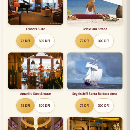
Owners Suite
Relaxt am Strand
72 DPI
300 DPI
72 DPI
300 DPI
Amarillo Steackhouse
Segelschiff Santa Barbara Anna
72 DPI
300 DPI
72 DPI
300 DPI