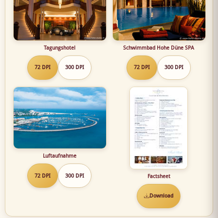
Tagungshotel
Schwimmbad Hohe Düne SPA
72 DPI
300 DPI
72 DPI
300 DPI
Luftaufnahme
72 DPI
300 DPI
Factsheet
Download