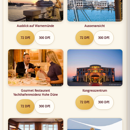
Ausblick auf Warnemünde
Aussenansicht
72 DPI
300 DPI
72 DPI
300 DPI
Gourmet Restaurant
Kongresszentrum
Yachthafenresidenz Hohe Düne
72 DPI
300 DPI
72 DPI
300 DPI