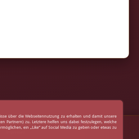
nisse über die Webseitennutzung zu erhalten und damit unsere
 Partnern) zu. Letztere helfen uns dabei festzulegen, welche
AGB
möglichen, ein „Like“ auf Social Media zu geben oder etwas zu
Impressum