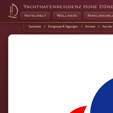
Yachthafenresidenz Hohe Dün
Hotelwelt
Wellness
Familienurl
Startseite
Kongresse & Tagungen
Anreise
Aus der