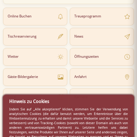
Online Buchen
Treueprogramm
Tischreservierung
News
Wetter
Öffnungszeiten
Gäste-Bildergalerie
Anfahrt
Lokal
Karriere
Hinweis zu Cookies
Indem Sie auf „Alle akzeptieren” klicken, stimmen Sie der Verwendung von
analytischen Cookies (die dafür benutzt werden, um Erkenntnisse über die
Newsletter
Partner
Webseitennutzung zu erhalten und damit unsere Webseite und die Services zu
verbessern) und von Tracking-Cookies (sowohl von dieser Domain als auch von
anderen vertrauenswürdigen Partnern) zu. Letztere helfen uns dabei
festzulegen, welche Produkte wir Ihnen auf unserer Seite und anderswo zeigen,
die Anzahl an Besuchern auf unseren Webseiten zu messen und es Ihnen zu