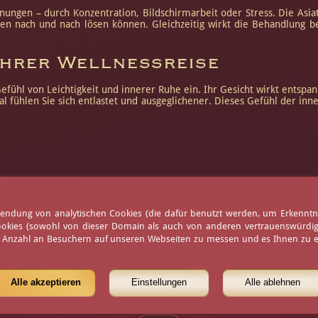
nungen – durch Konzentration, Bildschirmarbeit oder Stress. Die Asi
gen nach und nach lösen können. Gleichzeitig wirkt die Behandlung b
 Ihrer Wellnessreise
Gefühl von Leichtigkeit und innerer Ruhe ein. Ihr Gesicht wirkt entspa
fühlen Sie sich entlastet und ausgeglichener. Dieses Gefühl der inn
erwendung von analytischen Cookies (die dafür benutzt werden, um Erkennt
ookies (sowohl von dieser Domain als auch von anderen vertrauenswürdigen
Öffnungszeiten
Presse
e Anzahl an Besuchern auf unseren Webseiten zu messen und es Ihnen zu er
Wetter
Partner
Virtueller Rundgang
Karriere
Alle akzeptieren
Einstellungen
Alle ablehnen
Gäste-Bildergalerie
Sitemap
News
Datenschutzerklärung