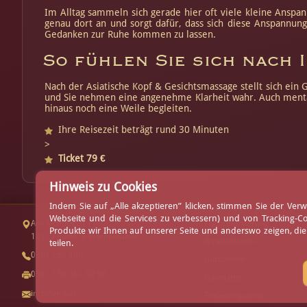
Im Alltag sammeln sich gerade hier oft viele kleine Anspan
genau dort an und sorgt dafür, dass sich diese Anspannun
Gedanken zur Ruhe kommen zu lassen.
So fühlen Sie sich nach
Nach der Asiatische Kopf & Gesichtsmassage stellt sich ein 
und Sie nehmen eine angenehme Klarheit wahr. Auch mental 
hinaus noch eine Weile begleiten.
Ihre Reisezeit beträgt rund 30 Minuten
>
Ticket 79 €
Hinweis zu Cookies
Indem Sie auf „Alle akzeptieren” klicken, stimmen Sie der V
Webseite und die Services zu verbessern) und von Tracking-C
Am Yachthafen 1
Tischreservierung
Produkte wir Ihnen auf unserer Seite und anderswo zeigen, di
18119 Rostock-Warnemünde
Arrangements
teilen.
0381 / 50 400
Gutscheine
0381 / 50 40 - 60 99
Newsletter
info@yhd.de
Treueprogramm