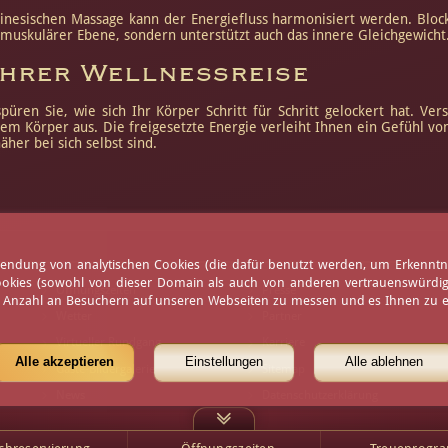
inesischen Massage kann der Energiefluss harmonisiert werden. Blo
f muskulärer Ebene, sondern unterstützt auch das innere Gleichgewicht
 Ihrer Wellnessreise
üren Sie, wie sich Ihr Körper Schritt für Schritt gelockert hat. Ve
m Körper aus. Die freigesetzte Energie verleiht Ihnen ein Gefühl von
her bei sich selbst sind.
erwendung von analytischen Cookies (die dafür benutzt werden, um Erkennt
ookies (sowohl von dieser Domain als auch von anderen vertrauenswürdigen
Öffnungszeiten
Presse
e Anzahl an Besuchern auf unseren Webseiten zu messen und es Ihnen zu er
Wetter
Partner
Virtueller Rundgang
Karriere
Alle akzeptieren
Einstellungen
Alle ablehnen
Gäste-Bildergalerie
Sitemap
News
Datenschutzerklärung