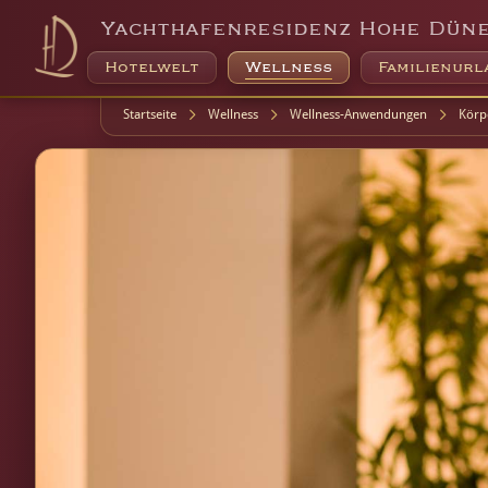
Yachthafenresidenz Hohe Dün
Hotelwelt
Wellness
Familienurl
Startseite
Wellness
Wellness-Anwendungen
Körp