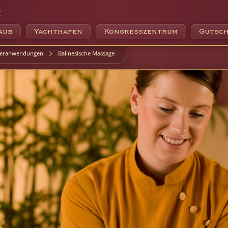
e
aub
Yachthafen
Kongresszentrum
Gutsch
eranwendungen
Balinesische Massage