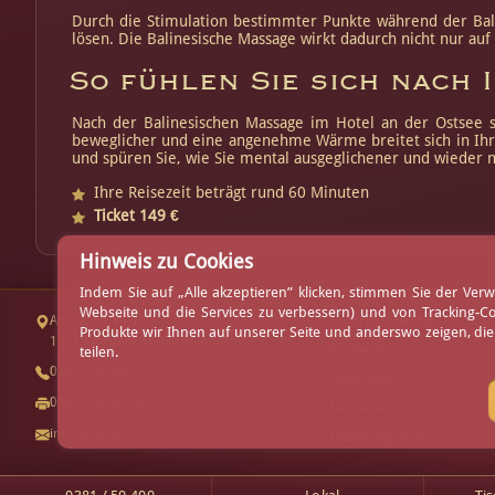
Durch die Stimulation bestimmter Punkte während der Bal
lösen. Die Balinesische Massage wirkt dadurch nicht nur au
So fühlen Sie sich nach
Nach der Balinesischen Massage im Hotel an der Ostsee sp
beweglicher und eine angenehme Wärme breitet sich in Ihre
und spüren Sie, wie Sie mental ausgeglichener und wieder nä
Ihre Reisezeit beträgt rund 60 Minuten
Ticket 149 €
Hinweis zu Cookies
Indem Sie auf „Alle akzeptieren” klicken, stimmen Sie der V
Webseite und die Services zu verbessern) und von Tracking-C
Am Yachthafen 1
Tischreservierung
Produkte wir Ihnen auf unserer Seite und anderswo zeigen, di
18119 Rostock-Warnemünde
Arrangements
teilen.
0381 / 50 400
Gutscheine
0381 / 50 40 - 60 99
Newsletter
info@yhd.de
Treueprogramm