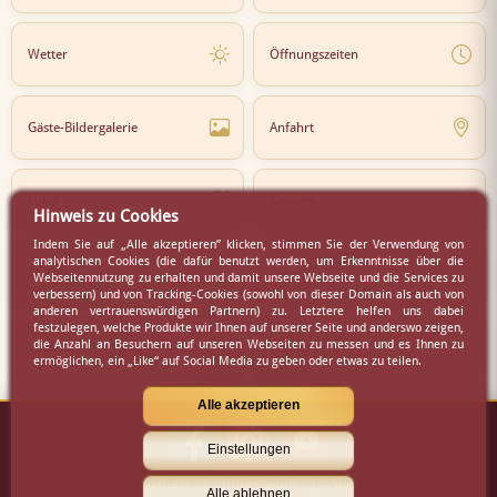
Wetter
Öffnungszeiten
Gäste-Bildergalerie
Anfahrt
Lokal
Karriere
Hinweis zu Cookies
Indem Sie auf „Alle akzeptieren” klicken, stimmen Sie der Verwendung von
analytischen Cookies (die dafür benutzt werden, um Erkenntnisse über die
Newsletter
Partner
Webseitennutzung zu erhalten und damit unsere Webseite und die Services zu
verbessern) und von Tracking-Cookies (sowohl von dieser Domain als auch von
anderen vertrauenswürdigen Partnern) zu. Letztere helfen uns dabei
festzulegen, welche Produkte wir Ihnen auf unserer Seite und anderswo zeigen,
die Anzahl an Besuchern auf unseren Webseiten zu messen und es Ihnen zu
Virtueller Rundgang
Presse
ermöglichen, ein „Like“ auf Social Media zu geben oder etwas zu teilen.
Alle akzeptieren
Einstellungen
Kontakt
|
Impressum
|
AGB
Alle ablehnen