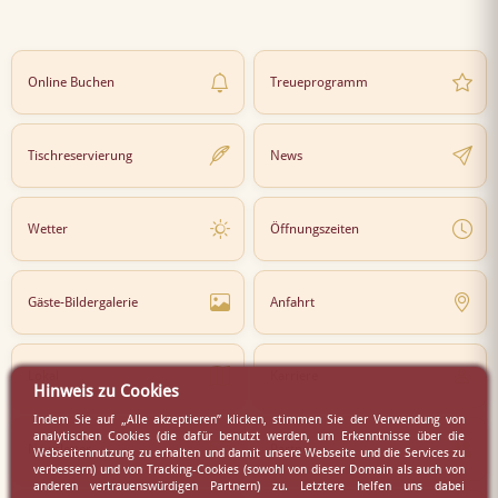
Online Buchen
Treueprogramm
Tischreservierung
News
Wetter
Öffnungszeiten
Gäste-Bildergalerie
Anfahrt
Lokal
Karriere
Hinweis zu Cookies
Indem Sie auf „Alle akzeptieren” klicken, stimmen Sie der Verwendung von
analytischen Cookies (die dafür benutzt werden, um Erkenntnisse über die
Newsletter
Partner
Webseitennutzung zu erhalten und damit unsere Webseite und die Services zu
verbessern) und von Tracking-Cookies (sowohl von dieser Domain als auch von
anderen vertrauenswürdigen Partnern) zu. Letztere helfen uns dabei