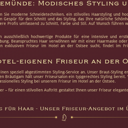
nemünde: Modisches Styling 
 Sie moderne Schneidetechniken, ein stilvolles Haarstyling und ho
n Gespür für den Schnitt und das Styling, das Ihre natürliche Schön
e Profis umfassend zu Schnitt, Farbe und Stil. Auf Wunsch führen wir
n ausschließlich hochwertige Produkte für eine intensive und erst
rbung. Beanspruchtes Haar verwöhnen wir mit einer Haarmaske oder e
n exklusiven Friseur im Hotel an der Ostsee sucht, findet im Fri
otel-eigenen Friseur an der 
einen speziell abgestimmten Styling-Service an. Unser Braut-Styling 
en Bräutigam hält unser Friseursalon ein typgerechtes Styling berei
sionelles Styling bei unserem Friseur im Hotel an der Ostsee.
– für einen stilvollen Auftritt gestaltet Ihnen unser Friseur elegante
 für Haar - Unser Friseur-Angebot im 