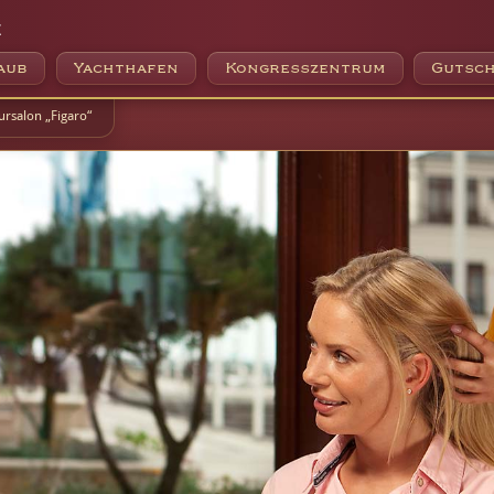
e
aub
Yachthafen
Kongresszentrum
Gutsch
ursalon „Figaro“