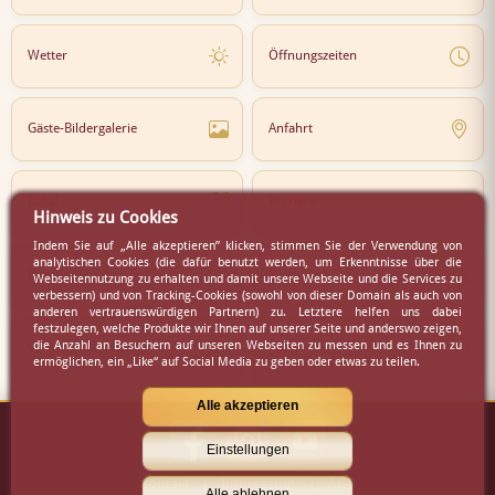
Wetter
Öffnungszeiten
Gäste-Bildergalerie
Anfahrt
Lokal
Karriere
Hinweis zu Cookies
Indem Sie auf „Alle akzeptieren” klicken, stimmen Sie der Verwendung von
analytischen Cookies (die dafür benutzt werden, um Erkenntnisse über die
Newsletter
Partner
Webseitennutzung zu erhalten und damit unsere Webseite und die Services zu
verbessern) und von Tracking-Cookies (sowohl von dieser Domain als auch von
anderen vertrauenswürdigen Partnern) zu. Letztere helfen uns dabei
festzulegen, welche Produkte wir Ihnen auf unserer Seite und anderswo zeigen,
die Anzahl an Besuchern auf unseren Webseiten zu messen und es Ihnen zu
Virtueller Rundgang
Presse
ermöglichen, ein „Like“ auf Social Media zu geben oder etwas zu teilen.
Alle akzeptieren
Einstellungen
Kontakt
|
Impressum
|
AGB
Alle ablehnen