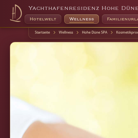
Yachthafenresidenz Hohe Dün
Hotelwelt
Wellness
Familienurl
Startseite
Wellness
Hohe Düne SPA
Kosmetikpro