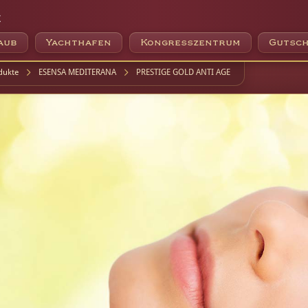
e
aub
Yachthafen
Kongresszentrum
Gutsch
dukte
ESENSA MEDITERANA
PRESTIGE GOLD ANTI AGE