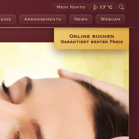
Mein Konto
17 °C
eine
Arrangements
News
Webcam
Online buchen
Garantiert bester Preis