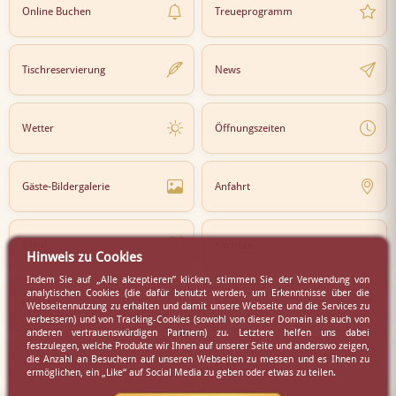
Online Buchen
Treueprogramm
Tischreservierung
News
Wetter
Öffnungszeiten
Gäste-Bildergalerie
Anfahrt
Lokal
Karriere
Hinweis zu Cookies
Indem Sie auf „Alle akzeptieren” klicken, stimmen Sie der Verwendung von
analytischen Cookies (die dafür benutzt werden, um Erkenntnisse über die
Newsletter
Partner
Webseitennutzung zu erhalten und damit unsere Webseite und die Services zu
verbessern) und von Tracking-Cookies (sowohl von dieser Domain als auch von
anderen vertrauenswürdigen Partnern) zu. Letztere helfen uns dabei
festzulegen, welche Produkte wir Ihnen auf unserer Seite und anderswo zeigen,
die Anzahl an Besuchern auf unseren Webseiten zu messen und es Ihnen zu
Virtueller Rundgang
Presse
ermöglichen, ein „Like“ auf Social Media zu geben oder etwas zu teilen.