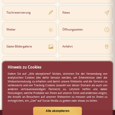
Tischreservierung
News
Wetter
Öffnungszeiten
Gäste-Bildergalerie
Anfahrt
Lokal
Karriere
Hinweis zu Cookies
Indem Sie auf „Alle akzeptieren” klicken, stimmen Sie der Verwendung von
analytischen Cookies (die dafür benutzt werden, um Erkenntnisse über die
Newsletter
Partner
Webseitennutzung zu erhalten und damit unsere Webseite und die Services zu
verbessern) und von Tracking-Cookies (sowohl von dieser Domain als auch von
anderen vertrauenswürdigen Partnern) zu. Letztere helfen uns dabei
festzulegen, welche Produkte wir Ihnen auf unserer Seite und anderswo zeigen,
die Anzahl an Besuchern auf unseren Webseiten zu messen und es Ihnen zu
Virtueller Rundgang
Presse
ermöglichen, ein „Like“ auf Social Media zu geben oder etwas zu teilen.
Alle akzeptieren