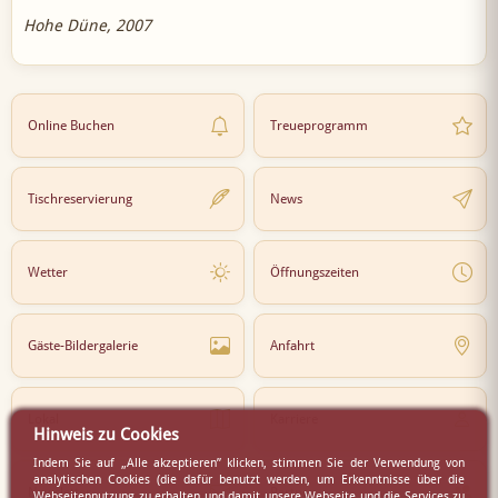
Hohe Düne, 2007
Online Buchen
Treueprogramm
Tischreservierung
News
Wetter
Öffnungszeiten
Gäste-Bildergalerie
Anfahrt
Lokal
Karriere
Hinweis zu Cookies
Indem Sie auf „Alle akzeptieren” klicken, stimmen Sie der Verwendung von
analytischen Cookies (die dafür benutzt werden, um Erkenntnisse über die
Newsletter
Partner
Webseitennutzung zu erhalten und damit unsere Webseite und die Services zu