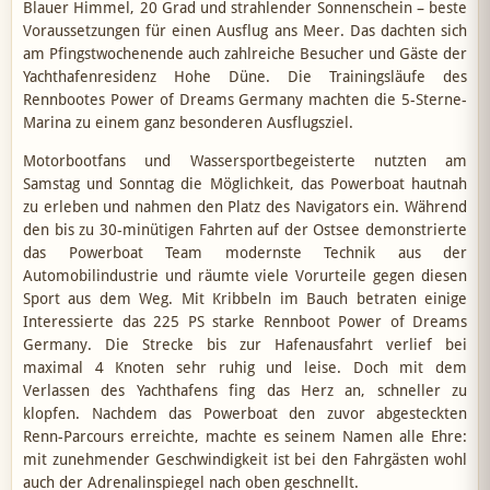
Blauer Himmel, 20 Grad und strahlender Sonnenschein – beste
Voraussetzungen für einen Ausflug ans Meer. Das dachten sich
am Pfingstwochenende auch zahlreiche Besucher und Gäste der
Yachthafenresidenz Hohe Düne. Die Trainingsläufe des
Rennbootes Power of Dreams Germany machten die 5-Sterne-
Marina zu einem ganz besonderen Ausflugsziel.
Motorbootfans und Wassersportbegeisterte nutzten am
Samstag und Sonntag die Möglichkeit, das Powerboat hautnah
zu erleben und nahmen den Platz des Navigators ein. Während
den bis zu 30-minütigen Fahrten auf der Ostsee demonstrierte
das Powerboat Team modernste Technik aus der
Automobilindustrie und räumte viele Vorurteile gegen diesen
Sport aus dem Weg. Mit Kribbeln im Bauch betraten einige
Interessierte das 225 PS starke Rennboot Power of Dreams
Germany. Die Strecke bis zur Hafenausfahrt verlief bei
maximal 4 Knoten sehr ruhig und leise. Doch mit dem
Verlassen des Yachthafens fing das Herz an, schneller zu
klopfen. Nachdem das Powerboat den zuvor abgesteckten
Renn-Parcours erreichte, machte es seinem Namen alle Ehre:
mit zunehmender Geschwindigkeit ist bei den Fahrgästen wohl
auch der Adrenalinspiegel nach oben geschnellt.