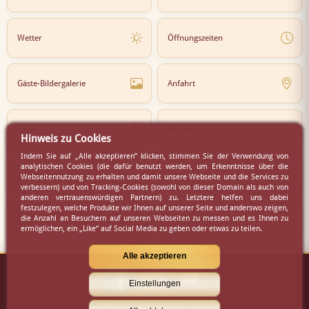
Wetter
Öffnungszeiten
Gäste-Bildergalerie
Anfahrt
Lokal
Karriere
Hinweis zu Cookies
Indem Sie auf „Alle akzeptieren” klicken, stimmen Sie der Verwendung von
analytischen Cookies (die dafür benutzt werden, um Erkenntnisse über die
Newsletter
Partner
Webseitennutzung zu erhalten und damit unsere Webseite und die Services zu
verbessern) und von Tracking-Cookies (sowohl von dieser Domain als auch von
anderen vertrauenswürdigen Partnern) zu. Letztere helfen uns dabei
festzulegen, welche Produkte wir Ihnen auf unserer Seite und anderswo zeigen,
die Anzahl an Besuchern auf unseren Webseiten zu messen und es Ihnen zu
Virtueller Rundgang
Presse
ermöglichen, ein „Like“ auf Social Media zu geben oder etwas zu teilen.
Alle akzeptieren
Einstellungen
Kontakt
|
Impressum
|
AGB