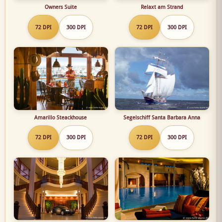
Owners Suite
Relaxt am Strand
72 DPI
300 DPI
72 DPI
300 DPI
Amarillo Steackhouse
Segelschiff Santa Barbara Anna
72 DPI
300 DPI
72 DPI
300 DPI