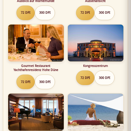
Ausblick auf Warnemünde
Aussenansicht
72 DPI
300 DPI
72 DPI
300 DPI
Gourmet Restaurant
Kongresszentrum
Yachthafenresidenz Hohe Düne
72 DPI
300 DPI
72 DPI
300 DPI