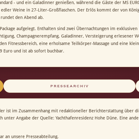
-Standard - und ein Galadinner genießen, während die Gäste der MS E
 edler Weine in 27-Liter-Großflaschen. Der Erlös kommt der von Köni
 rundet den Abend ab.
Package aufgelegt. Enthalten sind zwei Übernachtungen im exklusive
ichtigung, Champagnerempfang, Galadinner, Versteigerung erlesener W
d den Fitnessbereich, eine erholsame Teilkörper-Massage und eine kl
 Euro und ist ab sofort buchbar.
PRESSEARCHIV
der ist im Zusammenhang mit redaktioneller Berichterstattung über d
ich unter Angabe der Quelle: Yachthafenresidenz Hohe Düne. Eine and
ar an unsere Presseabteilung.