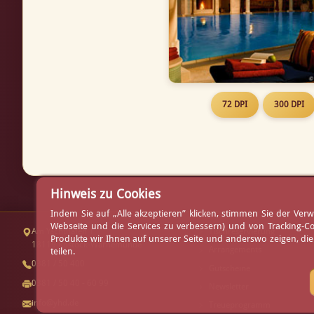
72 DPI
300 DPI
Hinweis zu Cookies
Indem Sie auf „Alle akzeptieren” klicken, stimmen Sie der V
Webseite und die Services zu verbessern) und von Tracking-C
Am Yachthafen 1
Tischreservierung
Produkte wir Ihnen auf unserer Seite und anderswo zeigen, di
18119 Rostock-Warnemünde
Arrangements
teilen.
0381 / 50 400
Gutscheine
0381 / 50 40 - 60 99
Newsletter
info@yhd.de
Treueprogramm