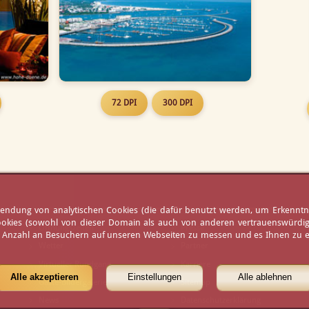
72 DPI
300 DPI
erwendung von analytischen Cookies (die dafür benutzt werden, um Erkennt
ookies (sowohl von dieser Domain als auch von anderen vertrauenswürdigen
Öffnungszeiten
Presse
e Anzahl an Besuchern auf unseren Webseiten zu messen und es Ihnen zu er
Wetter
Partner
Virtueller Rundgang
Karriere
Alle akzeptieren
Einstellungen
Alle ablehnen
Gäste-Bildergalerie
Sitemap
News
Datenschutzerklärung