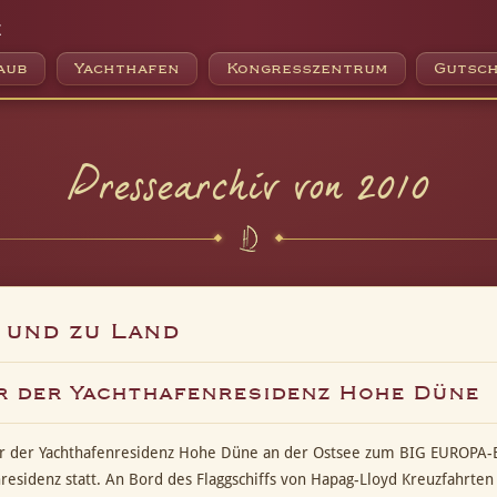
e
aub
Yachthafen
Kongresszentrum
Gutsch
Pressearchiv von 2010
 und zu Land
r der Yachthafenresidenz Hohe Düne
r der Yachthafenresidenz Hohe Düne an der Ostsee zum BIG EUROPA-Eve
nresidenz statt. An Bord des Flaggschiffs von Hapag-Lloyd Kreuzfahrt