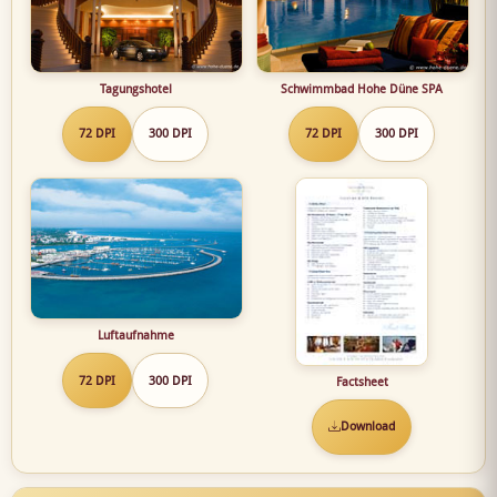
Tagungshotel
Schwimmbad Hohe Düne SPA
72 DPI
300 DPI
72 DPI
300 DPI
Luftaufnahme
72 DPI
300 DPI
Factsheet
Download