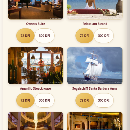
Owners Suite
Relaxt am Strand
72 DPI
300 DPI
72 DPI
300 DPI
Amarillo Steackhouse
Segelschiff Santa Barbara Anna
72 DPI
300 DPI
72 DPI
300 DPI