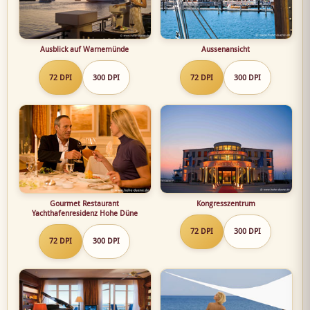
Ausblick auf Warnemünde
Aussenansicht
72 DPI
300 DPI
72 DPI
300 DPI
Gourmet Restaurant
Kongresszentrum
Yachthafenresidenz Hohe Düne
72 DPI
300 DPI
72 DPI
300 DPI