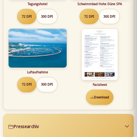
Tagungshotel
Schwimmbad Hohe Düne SPA
72 DPI
300 DPI
72 DPI
300 DPI
Luftaufnahme
72 DPI
300 DPI
Factsheet
Download
Pressearchiv