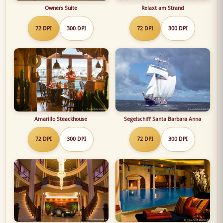
Owners Suite
Relaxt am Strand
72 DPI
300 DPI
72 DPI
300 DPI
Amarillo Steackhouse
Segelschiff Santa Barbara Anna
72 DPI
300 DPI
72 DPI
300 DPI