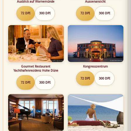
Ausblick auf Warnemünde
Aussenansicht
72 DPI
300 DPI
72 DPI
300 DPI
Gourmet Restaurant
Kongresszentrum
Yachthafenresidenz Hohe Düne
72 DPI
300 DPI
72 DPI
300 DPI