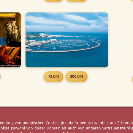
72 DPI
300 DPI
erwendung von analytischen Cookies (die dafür benutzt werden, um Erkennt
ookies (sowohl von dieser Domain als auch von anderen vertrauenswürdigen
Öffnungszeiten
Presse