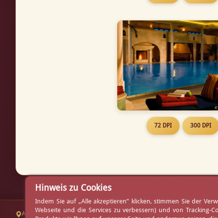
72 DPI
300 DPI
Hinweis zu Cookies
Indem Sie auf „Alle akzeptieren” klicken, stimmen Sie der V
Webseite und die Services zu verbessern) und von Tracking-C
Am Yachthafen 1
Tischreservierung