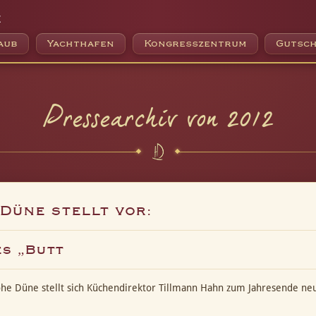
e
aub
Yachthafen
Kongresszentrum
Gutsch
Pressearchiv von 2012
Düne stellt vor:
es „Butt
Hohe Düne stellt sich Küchendirektor Tillmann Hahn zum Jahresende n