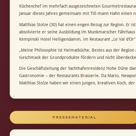
Küchenchef im mehrfach ausgezeichneten Gourmetrestaurant „
Januar dieses Jahres gemeinsam mit Till-mann Hahn einen n
Matthias Stolze (30) hat einen engen Bezug zur Region. Er 
absolvierte er seine Ausbildung im Munkmarscher Fährhaus 
Kempinski Hotel Heiligendamm, im Restaurant „Le Val d’Or“
„Meine Philosophie ist Heimatküche, Bestes aus der Region
Geschmack der Grundprodukte fördern und nicht überdecke
Die Geschäftsleitung der Yachthafenresidenz Hohe Düne dan
Gastronomie – der Restaurants Brasserie‚ Da Mario, Newport
Matthias Stolze haben wir einen jungen, kreativen Koch, de
PRESSEMATERIAL