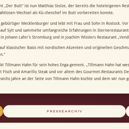
Der Butt“ ist nun Matthias Stolze, der bereits die hoteleigenen Resta
ahtlosen Wechsel als Kü-chenchef im Butt vorbereiten konnte.
ist gebürtiger Mecklenburger und lebt mit Frau und Sohn in Rostock. V
auf Sylt und sammelte umfangreiche Erfahrungen in Sternerestaurant
 in Johann Lafer’s Stromburg und in Joachim Wisslers Restaurant „Ve
 auf klassischer Basis mit nordischen Akzenten und originellen Gesch
n.“
kt Tillmann Hahn für sein hohes Enga-gement. „Tillmann Hahn hat wese
 Fisch und Amarillo Steak und vor allem des Gourmet-Restaurants Der 
r sechs Jahre an der Seite von Tillmann Hahn kochte und dem wir nun
PRESSEARCHIV