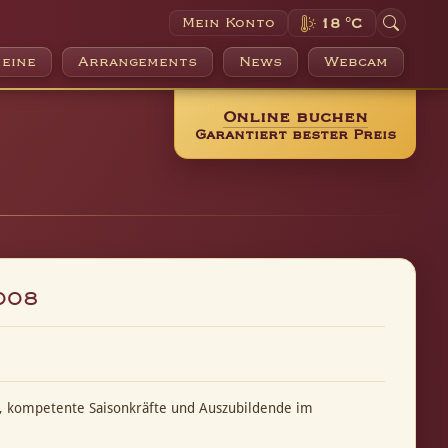
Mein Konto
18 °C
eine
Arrangements
News
Webcam
Online buchen
Garantiert bester Preis
008
e, kompetente Saisonkräfte und Auszubildende im