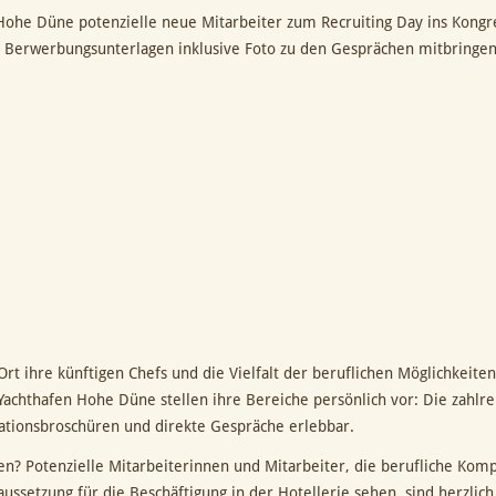
 Hohe Düne potenzielle neue Mitarbeiter zum Recruiting Day ins Kong
en Berwerbungsunterlagen inklusive Foto zu den Gesprächen mitbringe
 Ort ihre künftigen Chefs und die Vielfalt der beruflichen Möglichkei
chthafen Hohe Düne stellen ihre Bereiche persönlich vor: Die zahlre
ationsbroschüren und direkte Gespräche erlebbar.
? Potenzielle Mitarbeiterinnen und Mitarbeiter, die berufliche Kompet
aussetzung für die Beschäftigung in der Hotellerie sehen, sind herzli