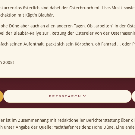
nkurrenzlos österlich sind dabei der Osterbrunch mit Live-Musik sow
chaktion mit Käpt’n Blaubär.
Hohe Düne aber auch an allen anderen Tagen. Ob „arbeiten“ in der Ost
 der Blaubär-Rallye zur „Rettung der Ostereier von der Osterhaseninse
fach seinen Aufenthalt, packt sich sein Körbchen, ob Fahrrad ... oder
n 2008!
PRESSEARCHIV
der ist im Zusammenhang mit redaktioneller Berichterstattung über d
ich unter Angabe der Quelle: Yachthafenresidenz Hohe Düne. Eine and