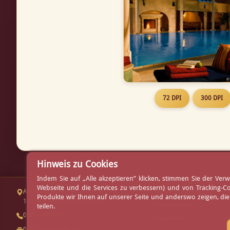
72 DPI
300 DPI
Hinweis zu Cookies
Indem Sie auf „Alle akzeptieren” klicken, stimmen Sie der V
Webseite und die Services zu verbessern) und von Tracking-C
Am Yachthafen 1
Tischreservierung
Produkte wir Ihnen auf unserer Seite und anderswo zeigen, di
18119 Rostock-Warnemünde
Arrangements
teilen.
0381 / 50 400
Gutscheine
0381 / 50 40 - 60 99