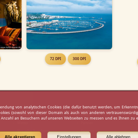
72 DPI
300 DPI
erwendung von analytischen Cookies (die dafür benutzt werden, um Erkennt
ookies (sowohl von dieser Domain als auch von anderen vertrauenswürdigen
Öffnungszeiten
Presse
e Anzahl an Besuchern auf unseren Webseiten zu messen und es Ihnen zu er
Wetter
Partner
Virtueller Rundgang
Karriere
Alle akzeptieren
Einstellungen
Alle ablehnen