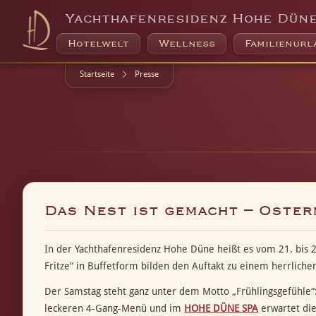
Yachthafenresidenz Hohe Dün
Hotelwelt
Wellness
Familienurl
Startseite
Presse
Das Nest ist gemacht – Oste
In der Yachthafenresidenz Hohe Düne heißt es vom 21. bis 24
Fritze“ in Buffetform bilden den Auftakt zu einem herrlich
Der Samstag steht ganz unter dem Motto „Frühlingsgefühle“:
leckeren 4-Gang-Menü und im
HOHE DÜNE SPA
erwartet die