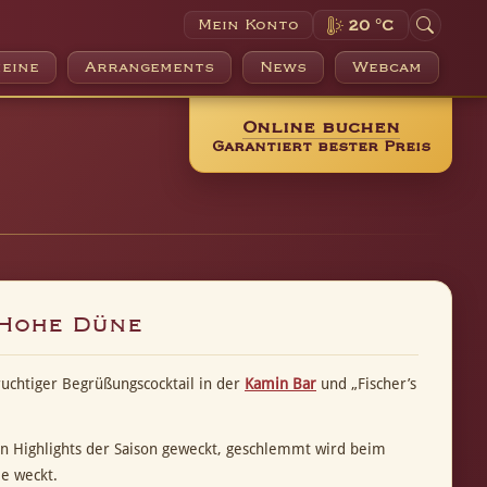
Mein Konto
20 °C
eine
Arrangements
News
Webcam
Online buchen
Garantiert bester Preis
 Hohe Düne
ruchtiger Begrüßungscocktail in der
Kamin Bar
und „Fischer’s
en Highlights der Saison geweckt, geschlemmt wird beim
e weckt.