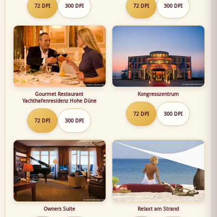
72 DPI
300 DPI
72 DPI
300 DPI
Gourmet Restaurant
Kongresszentrum
Yachthafenresidenz Hohe Düne
72 DPI
300 DPI
72 DPI
300 DPI
Owners Suite
Relaxt am Strand