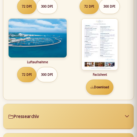
72 DPI
300 DPI
72 DPI
300 DPI
Luftaufnahme
72 DPI
300 DPI
Factsheet
Download
Pressearchiv