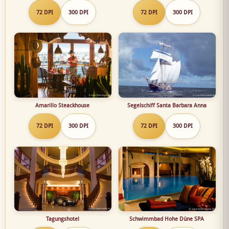
72 DPI
300 DPI
72 DPI
300 DPI
Amarillo Steackhouse
Segelschiff Santa Barbara Anna
72 DPI
300 DPI
72 DPI
300 DPI
Tagungshotel
Schwimmbad Hohe Düne SPA