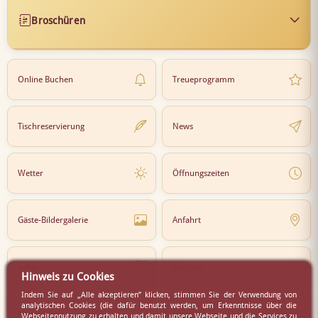
Broschüren
Online Buchen
Treueprogramm
Tischreservierung
News
Wetter
Öffnungszeiten
Gäste-Bildergalerie
Anfahrt
Lokal
Karriere
Hinweis zu Cookies
Indem Sie auf „Alle akzeptieren” klicken, stimmen Sie der Verwendung von
analytischen Cookies (die dafür benutzt werden, um Erkenntnisse über die
Newsletter
Partner
Webseitennutzung zu erhalten und damit unsere Webseite und die Services zu