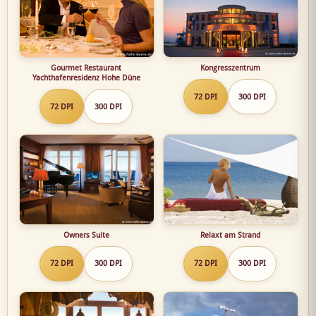
Gourmet Restaurant
Kongresszentrum
Yachthafenresidenz Hohe Düne
72 DPI
300 DPI
72 DPI
300 DPI
Owners Suite
Relaxt am Strand
72 DPI
300 DPI
72 DPI
300 DPI