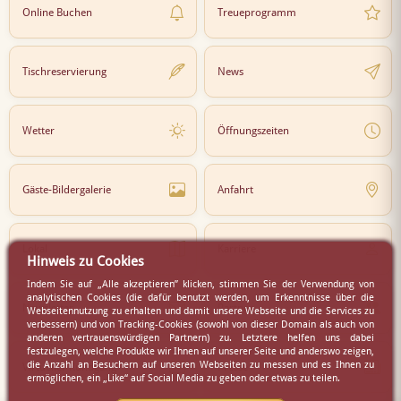
Online Buchen
Treueprogramm
Tischreservierung
News
Wetter
Öffnungszeiten
Gäste-Bildergalerie
Anfahrt
Lokal
Karriere
Hinweis zu Cookies
Indem Sie auf „Alle akzeptieren” klicken, stimmen Sie der Verwendung von
analytischen Cookies (die dafür benutzt werden, um Erkenntnisse über die
Newsletter
Partner
Webseitennutzung zu erhalten und damit unsere Webseite und die Services zu
verbessern) und von Tracking-Cookies (sowohl von dieser Domain als auch von
anderen vertrauenswürdigen Partnern) zu. Letztere helfen uns dabei
festzulegen, welche Produkte wir Ihnen auf unserer Seite und anderswo zeigen,
die Anzahl an Besuchern auf unseren Webseiten zu messen und es Ihnen zu
Virtueller Rundgang
Presse
ermöglichen, ein „Like“ auf Social Media zu geben oder etwas zu teilen.