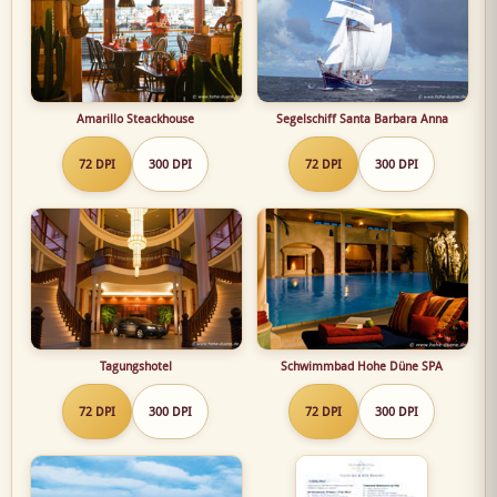
Amarillo Steackhouse
Segelschiff Santa Barbara Anna
72 DPI
300 DPI
72 DPI
300 DPI
Tagungshotel
Schwimmbad Hohe Düne SPA
72 DPI
300 DPI
72 DPI
300 DPI