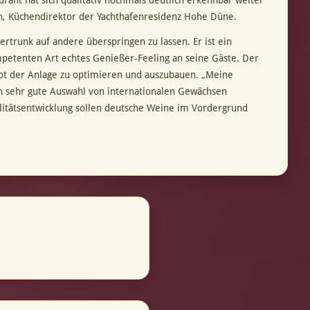
ant hat sich qualitativ nochmals deutlich erkennbar weiter
ahn, Küchendirektor der Yachthafenresidenz Hohe Düne.
tertrunk auf andere überspringen zu lassen. Er ist ein
mpetenten Art echtes Genießer-Feeling an seine Gäste. Der
ot der Anlage zu optimieren und auszubauen. „Meine
ch sehr gute Auswahl von internationalen Gewächsen
litätsentwicklung sollen deutsche Weine im Vordergrund