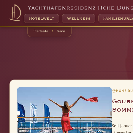
Yachthafenresidenz Hohe Dün
Hotelwelt
Wellness
Familienurl
Startseite
News
HOHE DÜ
Gourm
Somm
Seit Janua