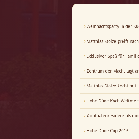
Weihnachtsparty in der Kü
Matthias Stolze greift nac
Exklusiver Spaß für Famili
Zentrum der Macht tagt a
Matthias Stolze kocht mi
Hohe Düne Koch Weltmeis
Yachthafenresidenz als ei
Hohe Düne Cup 2016