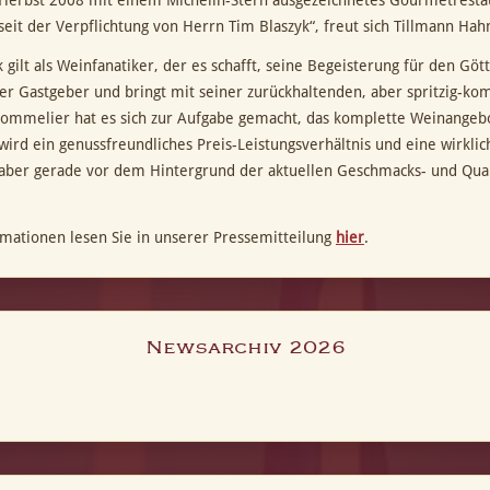
Herbst 2008 mit einem Michelin-Stern ausgezeichnetes Gourmetrestaur
 seit der Verpflichtung von Herrn Tim Blaszyk“, freut sich Tillmann H
 gilt als Weinfanatiker, der es schafft, seine Begeisterung für den Göt
ter Gastgeber und bringt mit seiner zurückhaltenden, aber spritzig-ko
Sommelier hat es sich zur Aufgabe gemacht, das komplette Weinangeb
wird ein genussfreundliches Preis-Leistungsverhältnis und eine wirkli
 aber gerade vor dem Hintergrund der aktuellen Geschmacks- und Qua
mationen lesen Sie in unserer Pressemitteilung
hier
.
Newsarchiv 2026