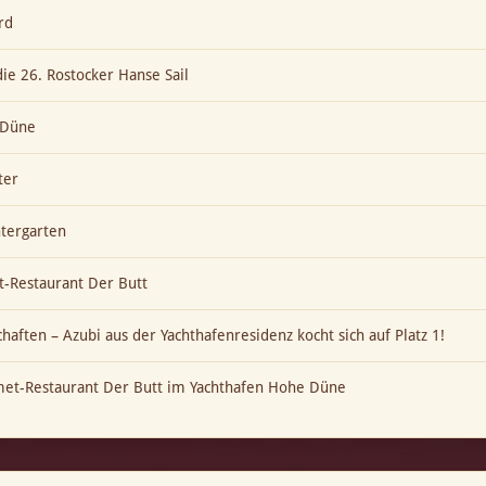
rd
die 26. Rostocker Hanse Sail
e Düne
ter
ntergarten
-Restaurant Der Butt
aften – Azubi aus der Yachthafenresidenz kocht sich auf Platz 1!
met-Restaurant Der Butt im Yachthafen Hohe Düne