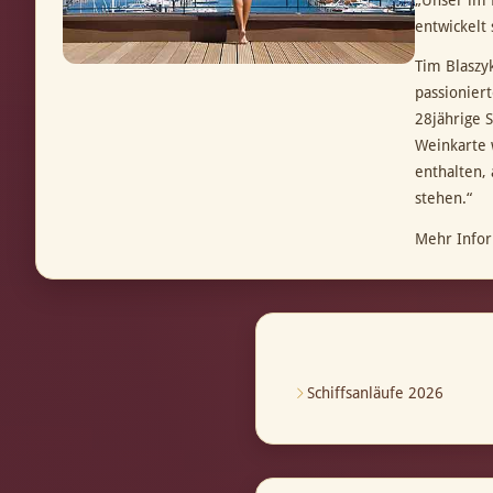
„Unser im 
entwickelt
Tim Blaszyk
passionier
28jährige 
Weinkarte 
enthalten,
stehen.“
Mehr Infor
Schiffsanläufe 2026