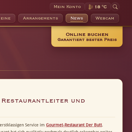
Mein Konto
18 °C
eine
Arrangements
News
Webcam
Online buchen
Garantiert bester Preis
 Restaurantleiter und
 erstklassigen Service im
Gourmet-Restaurant Der Butt
.