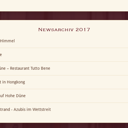
Newsarchiv 2017
t-Himmel
e
ne – Restaurant Tutto Bene
t in Hongkong
 auf Hohe Düne
trand - Azubis im Wettstreit