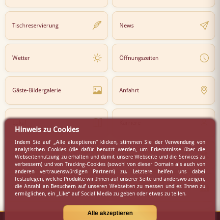
Tischreservierung
News
Wetter
Öffnungszeiten
Gäste-Bildergalerie
Anfahrt
Lokal
Karriere
Hinweis zu Cookies
Indem Sie auf „Alle akzeptieren” klicken, stimmen Sie der Verwendung von
analytischen Cookies (die dafür benutzt werden, um Erkenntnisse über die
Newsletter
Partner
Webseitennutzung zu erhalten und damit unsere Webseite und die Services zu
verbessern) und von Tracking-Cookies (sowohl von dieser Domain als auch von
anderen vertrauenswürdigen Partnern) zu. Letztere helfen uns dabei
festzulegen, welche Produkte wir Ihnen auf unserer Seite und anderswo zeigen,
die Anzahl an Besuchern auf unseren Webseiten zu messen und es Ihnen zu
Virtueller Rundgang
Presse
ermöglichen, ein „Like“ auf Social Media zu geben oder etwas zu teilen.
Alle akzeptieren