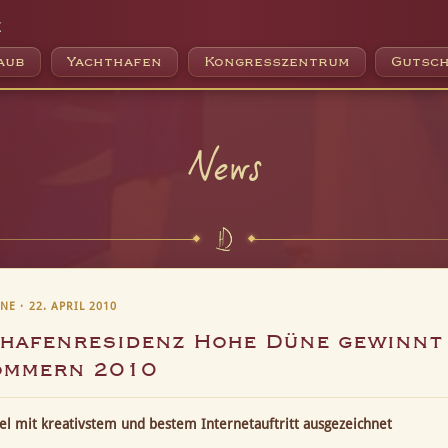
e
aub
Yachthafen
Kongresszentrum
Gutsch
News
E · 22. APRIL 2010
thafenresidenz Hohe Düne gewinnt
ommern 2010
el mit kreativstem und bestem Internetauftritt ausgezeichnet