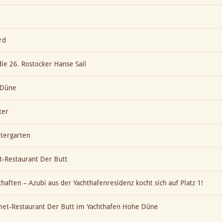
rd
die 26. Rostocker Hanse Sail
e Düne
ter
ntergarten
-Restaurant Der Butt
aften – Azubi aus der Yachthafenresidenz kocht sich auf Platz 1!
met-Restaurant Der Butt im Yachthafen Hohe Düne