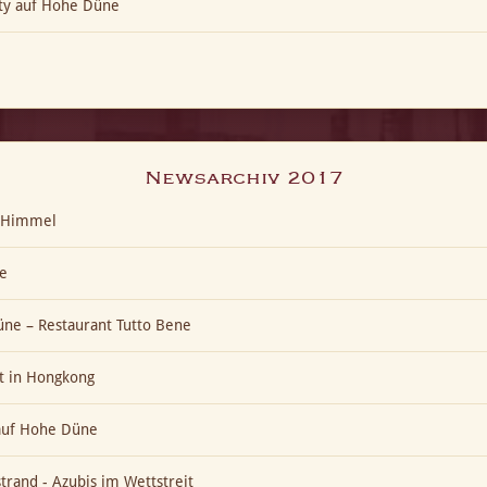
ty auf Hohe Düne
Newsarchiv 2017
t-Himmel
e
ne – Restaurant Tutto Bene
t in Hongkong
 auf Hohe Düne
trand - Azubis im Wettstreit