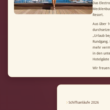
Das Electr
Mecklenbur
Resort.
Aus über 1
durchsetze
„Urlaub be
Rundgang. 
mehr vermi
in den unt
Hotelgäste
Wir freuen
Schiffsanläufe 2026