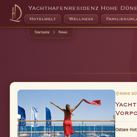
Yachthafenresidenz Hohe Dün
Hotelwelt
Wellness
Familienurl
Startseite
News
HOHE DÜN
Yach
Vorp
Ostsee Hot