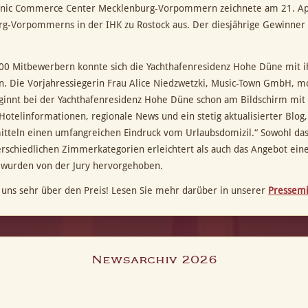
onic Commerce Center Mecklenburg-Vorpommern zeichnete am 21. April
g-Vorpommerns in der IHK zu Rostock aus. Der diesjährige Gewinner i
00 Mitbewerbern konnte sich die Yachthafenresidenz Hohe Düne mit 
n. Die Vorjahressiegerin Frau Alice Niedzwetzki, Music-Town GmbH, mod
ginnt bei der Yachthafenresidenz Hohe Düne schon am Bildschirm mit p
Hotelinformationen, regionale News und ein stetig aktualisierter Blo
tteln einen umfangreichen Eindruck vom Urlaubsdomizil.“ Sowohl da
erschiedlichen Zimmerkategorien erleichtert als auch das Angebot einer
 wurden von der Jury hervorgehoben.
 uns sehr über den Preis! Lesen Sie mehr darüber in unserer
Pressemi
Newsarchiv 2026