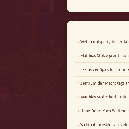
Weihnachtsparty in der Kü
Matthias Stolze greift nac
Exklusiver Spaß für Famili
Zentrum der Macht tagt a
Matthias Stolze kocht mi
Hohe Düne Koch Weltmeis
Yachthafenresidenz als ei