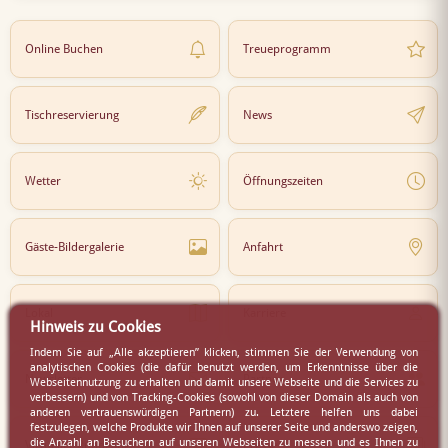
Online Buchen
Treueprogramm
Tischreservierung
News
Wetter
Öffnungszeiten
Gäste-Bildergalerie
Anfahrt
Lokal
Karriere
Hinweis zu Cookies
Indem Sie auf „Alle akzeptieren” klicken, stimmen Sie der Verwendung von
analytischen Cookies (die dafür benutzt werden, um Erkenntnisse über die
Newsletter
Partner
Webseitennutzung zu erhalten und damit unsere Webseite und die Services zu
verbessern) und von Tracking-Cookies (sowohl von dieser Domain als auch von
anderen vertrauenswürdigen Partnern) zu. Letztere helfen uns dabei
festzulegen, welche Produkte wir Ihnen auf unserer Seite und anderswo zeigen,
die Anzahl an Besuchern auf unseren Webseiten zu messen und es Ihnen zu
Virtueller Rundgang
Presse