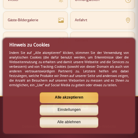
Gäste-Bildergalerie
Anfahrt
Lokal
Karriere
Hinweis zu Cookies
Indem Sie auf „Alle akzeptieren” klicken, stimmen Sie der Verwendung von
analytischen Cookies (die dafür benutzt werden, um Erkenntnisse über die
Newsletter
Partner
Webseitennutzung zu erhalten und damit unsere Webseite und die Services zu
verbessern) und von Tracking-Cookies (sowohl von dieser Domain als auch von
anderen vertrauenswürdigen Partnern) zu. Letztere helfen uns dabei
festzulegen, welche Produkte wir Ihnen auf unserer Seite und anderswo zeigen,
die Anzahl an Besuchern auf unseren Webseiten zu messen und es Ihnen zu
Virtueller Rundgang
Presse
ermöglichen, ein „Like“ auf Social Media zu geben oder etwas zu teilen.
Alle akzeptieren
Einstellungen
Kontakt
|
Impressum
|
AGB
Alle ablehnen
Datenschutz
|
Sitemap
|
zur Desktop-Website