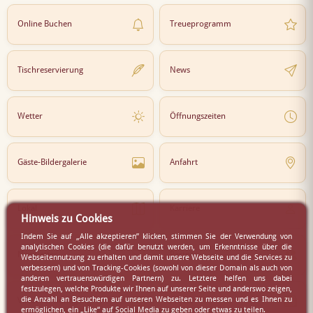
Online Buchen
Treueprogramm
Tischreservierung
News
Wetter
Öffnungszeiten
Gäste-Bildergalerie
Anfahrt
Lokal
Karriere
Hinweis zu Cookies
Indem Sie auf „Alle akzeptieren” klicken, stimmen Sie der Verwendung von
analytischen Cookies (die dafür benutzt werden, um Erkenntnisse über die
Newsletter
Partner
Webseitennutzung zu erhalten und damit unsere Webseite und die Services zu
verbessern) und von Tracking-Cookies (sowohl von dieser Domain als auch von
anderen vertrauenswürdigen Partnern) zu. Letztere helfen uns dabei
festzulegen, welche Produkte wir Ihnen auf unserer Seite und anderswo zeigen,
die Anzahl an Besuchern auf unseren Webseiten zu messen und es Ihnen zu
Virtueller Rundgang
Presse
ermöglichen, ein „Like“ auf Social Media zu geben oder etwas zu teilen.