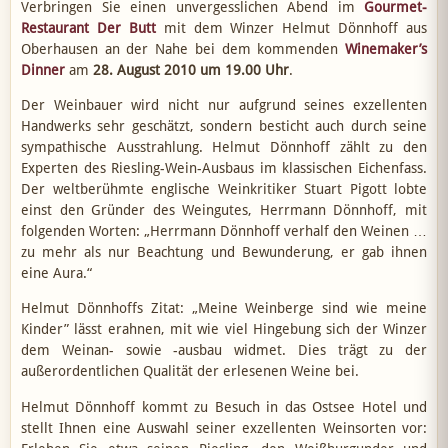
Verbringen Sie einen unvergesslichen Abend im
Gourmet-
Restaurant Der Butt
mit dem Winzer Helmut Dönnhoff aus
Oberhausen an der Nahe bei dem kommenden
Winemaker’s
Dinner
am
28. August 2010 um 19.00 Uhr
.
Der Weinbauer wird nicht nur aufgrund seines exzellenten
Handwerks sehr geschätzt, sondern besticht auch durch seine
sympathische Ausstrahlung. Helmut Dönnhoff zählt zu den
Experten des Riesling-Wein-Ausbaus im klassischen Eichenfass.
Der weltberühmte englische Weinkritiker Stuart Pigott lobte
einst den Gründer des Weingutes, Herrmann Dönnhoff, mit
folgenden Worten: „Herrmann Dönnhoff verhalf den Weinen …
zu mehr als nur Beachtung und Bewunderung, er gab ihnen
eine Aura.“
Helmut Dönnhoffs Zitat: „Meine Weinberge sind wie meine
Kinder” lässt erahnen, mit wie viel Hingebung sich der Winzer
dem Weinan- sowie -ausbau widmet. Dies trägt zu der
außerordentlichen Qualität der erlesenen Weine bei.
Helmut Dönnhoff kommt zu Besuch in das Ostsee Hotel und
stellt Ihnen eine Auswahl seiner exzellenten Weinsorten vor: