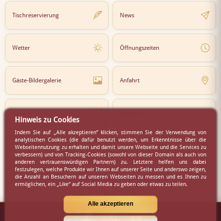
Tischreservierung
News
Wetter
Öffnungszeiten
Gäste-Bildergalerie
Anfahrt
Lokal
Karriere
Hinweis zu Cookies
Indem Sie auf „Alle akzeptieren” klicken, stimmen Sie der Verwendung von
analytischen Cookies (die dafür benutzt werden, um Erkenntnisse über die
Newsletter
Partner
Webseitennutzung zu erhalten und damit unsere Webseite und die Services zu
verbessern) und von Tracking-Cookies (sowohl von dieser Domain als auch von
anderen vertrauenswürdigen Partnern) zu. Letztere helfen uns dabei
festzulegen, welche Produkte wir Ihnen auf unserer Seite und anderswo zeigen,
die Anzahl an Besuchern auf unseren Webseiten zu messen und es Ihnen zu
Virtueller Rundgang
Presse
ermöglichen, ein „Like“ auf Social Media zu geben oder etwas zu teilen.
Alle akzeptieren