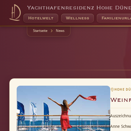
Yachthafenresidenz Hohe Dün
Hotelwelt
Wellness
Familienurl
Startseite
News
HOHE DÜN
Weinp
Auszeichnu
Anne Schwa