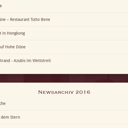
e
ne – Restaurant Tutto Bene
t in Hongkong
 auf Hohe Düne
trand - Azubis im Wettstreit
Newsarchiv 2016
che
h dem Stern