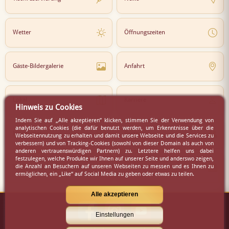
Wetter
Öffnungszeiten
Gäste-Bildergalerie
Anfahrt
Lokal
Karriere
Hinweis zu Cookies
Indem Sie auf „Alle akzeptieren” klicken, stimmen Sie der Verwendung von
analytischen Cookies (die dafür benutzt werden, um Erkenntnisse über die
Newsletter
Partner
Webseitennutzung zu erhalten und damit unsere Webseite und die Services zu
verbessern) und von Tracking-Cookies (sowohl von dieser Domain als auch von
anderen vertrauenswürdigen Partnern) zu. Letztere helfen uns dabei
festzulegen, welche Produkte wir Ihnen auf unserer Seite und anderswo zeigen,
die Anzahl an Besuchern auf unseren Webseiten zu messen und es Ihnen zu
Virtueller Rundgang
Presse
ermöglichen, ein „Like“ auf Social Media zu geben oder etwas zu teilen.
Alle akzeptieren
Einstellungen