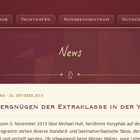
e
aub
Yachthafen
Kongresszentrum
Gutsch
News
E · 26. OKTOBER 2013
ergnügen der Extraklasse in der 
 zum 3. November 2013 lässt Michael Hull, berühmte Koryphäe auf de
ogramm stehen diverse Standard- und lateinamerikanische Tänze, der
ht und vertieft werden. Ob schwungvoll beim Wiener Walzer, pure Lebe