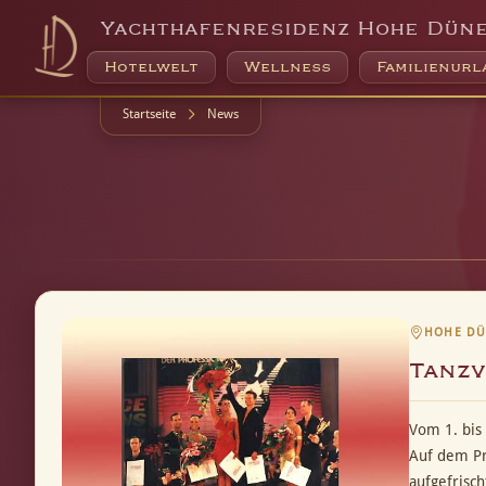
Yachthafenresidenz Hohe Dün
Hotelwelt
Wellness
Familienurl
Startseite
News
HOHE DÜN
Tanzv
Vom 1. bis
Auf dem Pr
aufgefrisc