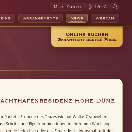
Mein Konto
18 °C
eine
Arrangements
News
Webcam
Online buchen
Garantiert bester Preis
Yachthafenresidenz Hohe Düne
m Parkett, Freunde des Tanzes wie auf Wolke 7 schweben.
en Schritt- und Figurkombinationen in einzelnen Workshops
nsfreude beim Jive oder das Feuer der Leidenschaft mit der