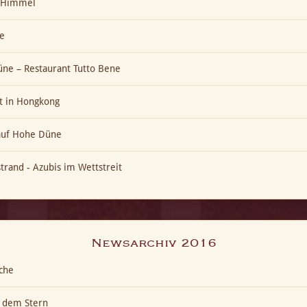
t-Himmel
e
ne – Restaurant Tutto Bene
t in Hongkong
 auf Hohe Düne
trand - Azubis im Wettstreit
Newsarchiv 2016
che
h dem Stern