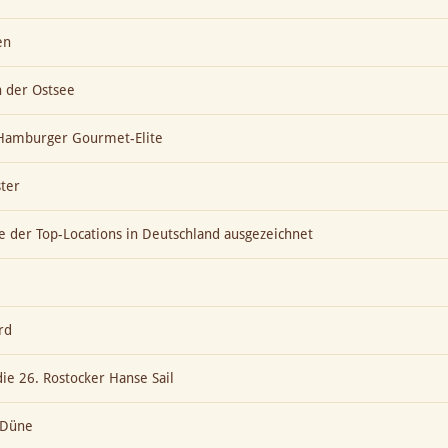
en
n der Ostsee
t Hamburger Gourmet-Elite
ter
ne der Top-Locations in Deutschland ausgezeichnet
rd
die 26. Rostocker Hanse Sail
e Düne