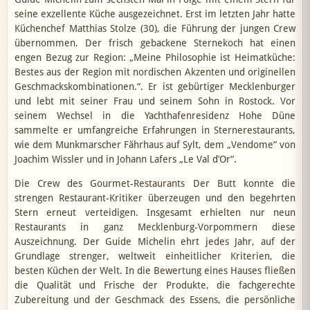
seine exzellente Küche ausgezeichnet. Erst im letzten Jahr hatte
Küchenchef Matthias Stolze (30), die Führung der jungen Crew
übernommen. Der frisch gebackene Sternekoch hat einen
engen Bezug zur Region: „Meine Philosophie ist Heimatküche:
Bestes aus der Region mit nordischen Akzenten und originellen
Geschmackskombinationen.“. Er ist gebürtiger Mecklenburger
und lebt mit seiner Frau und seinem Sohn in Rostock. Vor
seinem Wechsel in die Yachthafenresidenz Hohe Düne
sammelte er umfangreiche Erfahrungen in Sternerestaurants,
wie dem Munkmarscher Fährhaus auf Sylt, dem „Vendome“ von
Joachim Wissler und in Johann Lafers „Le Val d’Or“.
Die Crew des Gourmet-Restaurants Der Butt konnte die
strengen Restaurant-Kritiker überzeugen und den begehrten
Stern erneut verteidigen. Insgesamt erhielten nur neun
Restaurants in ganz Mecklenburg-Vorpommern diese
Auszeichnung. Der Guide Michelin ehrt jedes Jahr, auf der
Grundlage strenger, weltweit einheitlicher Kriterien, die
besten Küchen der Welt. In die Bewertung eines Hauses fließen
die Qualität und Frische der Produkte, die fachgerechte
Zubereitung und der Geschmack des Essens, die persönliche