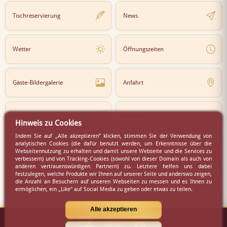
Tischreservierung
News
Wetter
Öffnungszeiten
Gäste-Bildergalerie
Anfahrt
Lokal
Karriere
Hinweis zu Cookies
Indem Sie auf „Alle akzeptieren” klicken, stimmen Sie der Verwendung von
analytischen Cookies (die dafür benutzt werden, um Erkenntnisse über die
Newsletter
Partner
Webseitennutzung zu erhalten und damit unsere Webseite und die Services zu
verbessern) und von Tracking-Cookies (sowohl von dieser Domain als auch von
anderen vertrauenswürdigen Partnern) zu. Letztere helfen uns dabei
festzulegen, welche Produkte wir Ihnen auf unserer Seite und anderswo zeigen,
die Anzahl an Besuchern auf unseren Webseiten zu messen und es Ihnen zu
Virtueller Rundgang
Presse
ermöglichen, ein „Like“ auf Social Media zu geben oder etwas zu teilen.
Alle akzeptieren