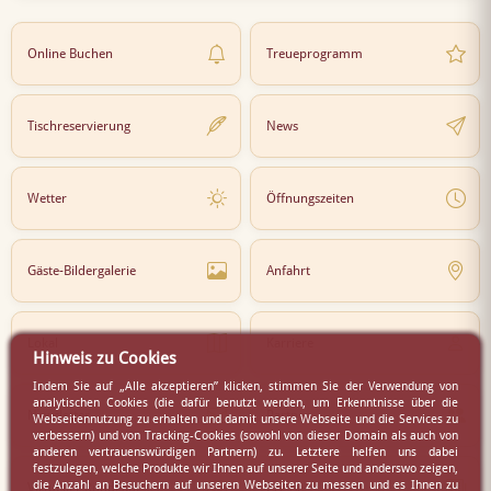
Online Buchen
Treueprogramm
Tischreservierung
News
Wetter
Öffnungszeiten
Gäste-Bildergalerie
Anfahrt
Lokal
Karriere
Hinweis zu Cookies
Indem Sie auf „Alle akzeptieren” klicken, stimmen Sie der Verwendung von
analytischen Cookies (die dafür benutzt werden, um Erkenntnisse über die
Newsletter
Partner
Webseitennutzung zu erhalten und damit unsere Webseite und die Services zu
verbessern) und von Tracking-Cookies (sowohl von dieser Domain als auch von
anderen vertrauenswürdigen Partnern) zu. Letztere helfen uns dabei
festzulegen, welche Produkte wir Ihnen auf unserer Seite und anderswo zeigen,
die Anzahl an Besuchern auf unseren Webseiten zu messen und es Ihnen zu
Virtueller Rundgang
Presse