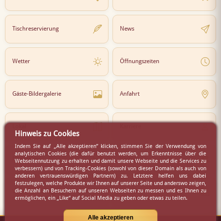
Tischreservierung
News
Wetter
Öffnungszeiten
Gäste-Bildergalerie
Anfahrt
Lokal
Karriere
Hinweis zu Cookies
Indem Sie auf „Alle akzeptieren” klicken, stimmen Sie der Verwendung von
analytischen Cookies (die dafür benutzt werden, um Erkenntnisse über die
Newsletter
Partner
Webseitennutzung zu erhalten und damit unsere Webseite und die Services zu
verbessern) und von Tracking-Cookies (sowohl von dieser Domain als auch von
anderen vertrauenswürdigen Partnern) zu. Letztere helfen uns dabei
festzulegen, welche Produkte wir Ihnen auf unserer Seite und anderswo zeigen,
die Anzahl an Besuchern auf unseren Webseiten zu messen und es Ihnen zu
Virtueller Rundgang
Presse
ermöglichen, ein „Like“ auf Social Media zu geben oder etwas zu teilen.
Alle akzeptieren