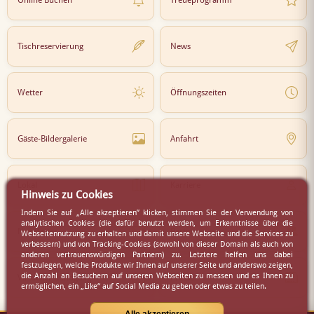
Tischreservierung
News
Wetter
Öffnungszeiten
Gäste-Bildergalerie
Anfahrt
Lokal
Karriere
Hinweis zu Cookies
Indem Sie auf „Alle akzeptieren” klicken, stimmen Sie der Verwendung von
analytischen Cookies (die dafür benutzt werden, um Erkenntnisse über die
Newsletter
Partner
Webseitennutzung zu erhalten und damit unsere Webseite und die Services zu
verbessern) und von Tracking-Cookies (sowohl von dieser Domain als auch von
anderen vertrauenswürdigen Partnern) zu. Letztere helfen uns dabei
festzulegen, welche Produkte wir Ihnen auf unserer Seite und anderswo zeigen,
die Anzahl an Besuchern auf unseren Webseiten zu messen und es Ihnen zu
Virtueller Rundgang
Presse
ermöglichen, ein „Like“ auf Social Media zu geben oder etwas zu teilen.