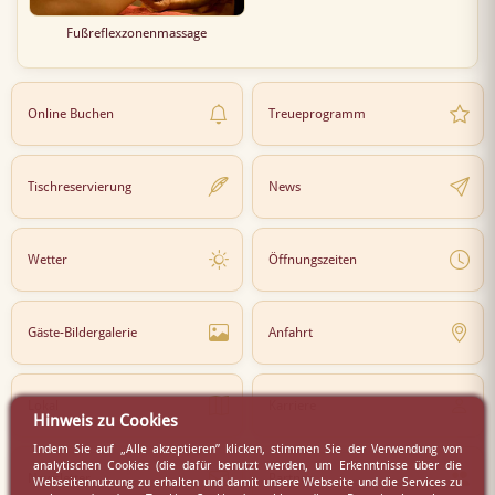
Fußreflexzonenmassage
Online Buchen
Treueprogramm
Tischreservierung
News
Wetter
Öffnungszeiten
Gäste-Bildergalerie
Anfahrt
Lokal
Karriere
Hinweis zu Cookies
Indem Sie auf „Alle akzeptieren” klicken, stimmen Sie der Verwendung von
analytischen Cookies (die dafür benutzt werden, um Erkenntnisse über die
Newsletter
Partner
Webseitennutzung zu erhalten und damit unsere Webseite und die Services zu