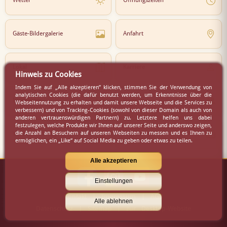
Wetter
Öffnungszeiten
Gäste-Bildergalerie
Anfahrt
Lokal
Karriere
Hinweis zu Cookies
Indem Sie auf „Alle akzeptieren” klicken, stimmen Sie der Verwendung von
analytischen Cookies (die dafür benutzt werden, um Erkenntnisse über die
Newsletter
Partner
Webseitennutzung zu erhalten und damit unsere Webseite und die Services zu
verbessern) und von Tracking-Cookies (sowohl von dieser Domain als auch von
anderen vertrauenswürdigen Partnern) zu. Letztere helfen uns dabei
festzulegen, welche Produkte wir Ihnen auf unserer Seite und anderswo zeigen,
die Anzahl an Besuchern auf unseren Webseiten zu messen und es Ihnen zu
Virtueller Rundgang
Presse
ermöglichen, ein „Like“ auf Social Media zu geben oder etwas zu teilen.
Alle akzeptieren
Einstellungen
Kontakt
|
Impressum
|
AGB
Alle ablehnen
Datenschutz
|
Sitemap
|
zur Desktop-Website