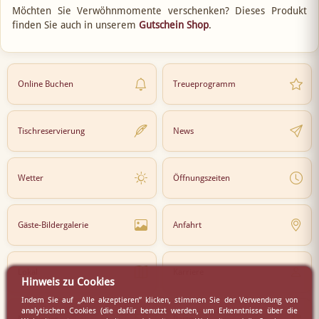
Möchten Sie Verwöhnmomente verschenken? Dieses Produkt
finden Sie auch in unserem
Gutschein Shop
.
Online Buchen
Treueprogramm
Tischreservierung
News
Wetter
Öffnungszeiten
Gäste-Bildergalerie
Anfahrt
Lokal
Karriere
Hinweis zu Cookies
Indem Sie auf „Alle akzeptieren” klicken, stimmen Sie der Verwendung von
analytischen Cookies (die dafür benutzt werden, um Erkenntnisse über die
Newsletter
Partner