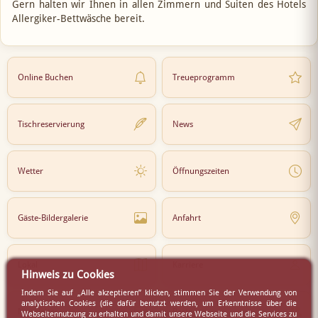
Gern halten wir Ihnen in allen Zimmern und Suiten des Hotels
Allergiker-Bettwäsche bereit.
Online Buchen
Treueprogramm
Tischreservierung
News
Wetter
Öffnungszeiten
Gäste-Bildergalerie
Anfahrt
Lokal
Karriere
Hinweis zu Cookies
Indem Sie auf „Alle akzeptieren” klicken, stimmen Sie der Verwendung von
analytischen Cookies (die dafür benutzt werden, um Erkenntnisse über die
Newsletter
Partner
Webseitennutzung zu erhalten und damit unsere Webseite und die Services zu