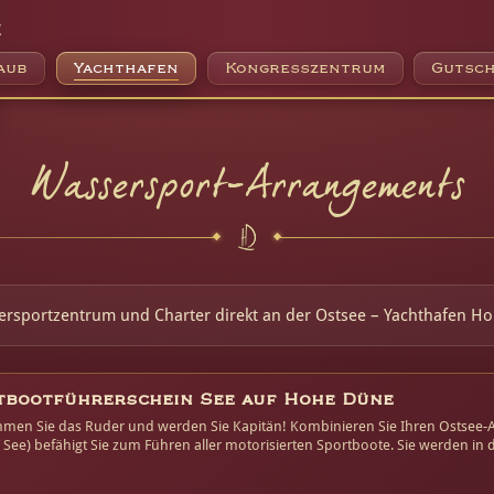
e
aub
Yachthafen
Kongresszentrum
Gutsch
Wassersport-Arrangements
sersportzentrum und Charter direkt an der Ostsee – Yachthafen
tbootführerschein See auf Hohe Düne
men Sie das Ruder und werden Sie Kapitän! Kombinieren Sie Ihren Ostsee-Au
 See) befähigt Sie zum Führen aller motorisierten Sportboote. Sie werden i
 Praxisteil Knotenkunde und Manöver im Seegebiet vor Warnemünde.