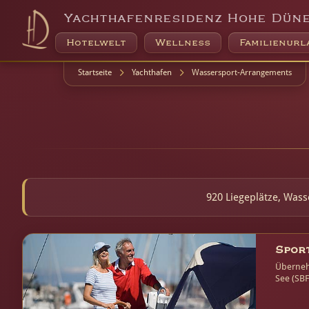
Yachthafenresidenz Hohe Dün
Hotelwelt
Wellness
Familienurl
Startseite
Yachthafen
Wassersport-Arrangements
920 Liegeplätze, Was
Spor
Überneh
See (SBF
üben im