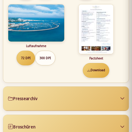
Luftaufnahme
72 DPI
300 DPI
Factsheet
Download
Pressearchiv
Broschüren