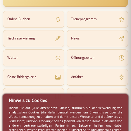
Online Buchen
Treueprogramm
Tischreservierung
News
Wetter
Öffnungszeiten
Gäste-Bildergalerie
Anfahrt
Lokal
Karriere
Hinweis zu Cookies
Indem Sie auf „Alle akzeptieren” klicken, stimmen Sie der Verwendung von
analytischen Cookies (die dafür benutzt werden, um Erkenntnisse über die
Newsletter
Partner
Webseitennutzung zu erhalten und damit unsere Webseite und die Services zu
verbessern) und von Tracking-Cookies (sowohl von dieser Domain als auch von
anderen vertrauenswürdigen Partnern) zu. Letztere helfen uns dabei
festzulegen, welche Produkte wir Ihnen auf unserer Seite und anderswo zeigen,