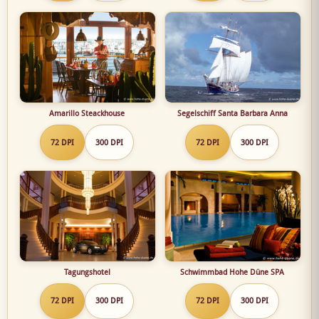
Amarillo Steackhouse
Segelschiff Santa Barbara Anna
72 DPI
300 DPI
72 DPI
300 DPI
Tagungshotel
Schwimmbad Hohe Düne SPA
72 DPI
300 DPI
72 DPI
300 DPI