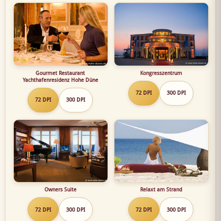
Gourmet Restaurant
Kongresszentrum
Yachthafenresidenz Hohe Düne
72 DPI
300 DPI
72 DPI
300 DPI
Owners Suite
Relaxt am Strand
72 DPI
300 DPI
72 DPI
300 DPI